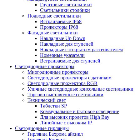
Грунтовые светильники
Светильники столбики
Подводные светильники
Встраиваемые IP68
Прожекторы IP68
Фасадные светильники
Накладные Up Down
Накладные для ступеней
Накладные с открытым рассеивателем
Номерные указатели
Встраиваемые для ступеней
Светодиодные прожекторы
Многодиодные прожекторы
Светодиодные прожекторы с датчиком
Светодиодные прожектора RGB
Уличные светодиодные консольные светильники
Торгово выставочные светильники
Технический свет
Таблетки SP
Коммунальное и бытовое освещение
Для высоких пролетов High Bay
Линейные с высоким IP
Светодиодные гирлянды
Гирлянда Бахрома айсикл
Гирлянда Елочная