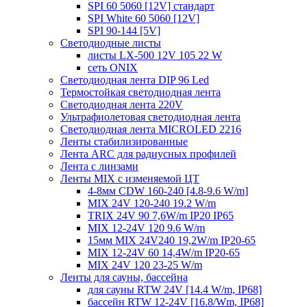
SPI 60 5060 [12V] стандарт
SPI White 60 5060 [12V]
SPI 90-144 [5V]
Светодиодные листы
листы LX-500 12V 105 22 W
сеть ONIX
Светодиодная лента DIP 96 Led
Термостойкая светодиодная лента
Светодиодная лента 220V
Ультрафиолетовая светодиодная лента
Светодиодная лента MICROLED 2216
Ленты стабилизированные
Лента ARC для радиусных профилей
Лента с линзами
Ленты MIX с изменяемой ЦТ
4-8мм CDW 160-240 [4.8-9.6 W/m]
MIX 24V 120-240 19.2 W/m
TRIX 24V 90 7,6W/m IP20 IP65
MIX 12-24V 120 9.6 W/m
15мм MIX 24V240 19,2W/m IP20-65
MIX 12-24V 60 14,4W/m IP20-65
MIX 24V 120 23-25 W/m
Ленты для сауны, бассейна
для сауны RTW 24V [14.4 W/m, IP68]
бассейн RTW 12-24V [16.8/Wm, IP68]