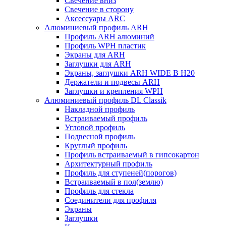
Свечение вниз
Свечение в сторону
Аксессуары ARC
Алюминиевый профиль ARH
Профиль ARH алюминий
Профиль WPH пластик
Экраны для ARH
Заглушки для ARH
Экраны, заглушки ARH WIDE B H20
Держатели и подвесы ARH
Заглушки и крепления WPH
Алюминиевый профиль DL Classik
Накладной профиль
Встраиваемый профиль
Угловой профиль
Подвесной профиль
Круглый профиль
Профиль встраиваемый в гипсокартон
Архитектурный профиль
Профиль для ступеней(порогов)
Встраиваемый в пол(землю)
Профиль для стекла
Соединители для профиля
Экраны
Заглушки