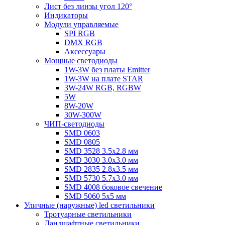
Лист без линзы угол 120°
Индикаторы
Модули управляемые
SPI RGB
DMX RGB
Аксессуары
Мощные светодиоды
1W-3W без платы Emitter
1W-3W на плате STAR
3W-24W RGB, RGBW
5W
8W-20W
30W-300W
ЧИП-светодиоды
SMD 0603
SMD 0805
SMD 3528 3.5х2.8 мм
SMD 3030 3.0x3.0 мм
SMD 2835 2.8x3.5 мм
SMD 5730 5.7х3.0 мм
SMD 4008 боковое свечение
SMD 5060 5x5 мм
Уличные (наружные) led светильники
Тротуарные светильники
Ландшафтные светильники