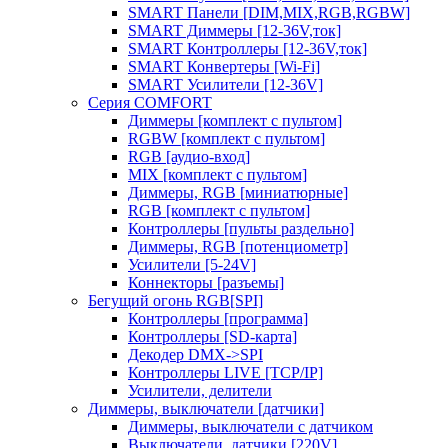
SMART Панели [DIM,MIX,RGB,RGBW]
SMART Диммеры [12-36V,ток]
SMART Контроллеры [12-36V,ток]
SMART Конвертеры [Wi-Fi]
SMART Усилители [12-36V]
Серия COMFORT
Диммеры [комплект с пультом]
RGBW [комплект с пультом]
RGB [аудио-вход]
MIX [комплект с пультом]
Диммеры, RGB [миниатюрные]
RGB [комплект с пультом]
Контроллеры [пульты раздельно]
Диммеры, RGB [потенциометр]
Усилители [5-24V]
Коннекторы [разъемы]
Бегущий огонь RGB[SPI]
Контроллеры [программа]
Контроллеры [SD-карта]
Декодер DMX->SPI
Контроллеры LIVE [TCP/IP]
Усилители, делители
Диммеры, выключатели [датчики]
Диммеры, выключатели с датчиком
Выключатели, датчики [220V]