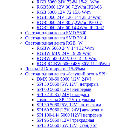
RGB 5060 24V 72-84 15-21 W/m
RGB5060 12V 30 7,2W/m IP20-66
RGB 5060 12V 72 15.6 W/m
RGB5060 24V 120-144 28-34W/m
RGB5060 24V 30 7,2W/m IP20-67
RGB5060 24V 60 14,4W/m IP20-67
Светодиодная лента SMD 5630
Светодиодная лента SMD 3014
Светодиодная лента RGB+W
RGBW 5060 24V 144 32 W/m
RGBW-MIX 24V 19-29 W/m
RGBW 5060 24V 60 14-19 W/m
RGB,RGBW 5060 48V,36V 11-26W/m
Ленты LUX широкие 15-85мм
Светодиодная лента «бегущий огонь SPI»
DMX 30-60 5060 [12V, 24V]
SPI 30 5060 [5V, 12V] непрерыв
SPI 60 5060 [12V] непрерыв
SPI 72 3535 [24V] стандарт
комплекты SPI 12V с пультом
SPI 30 5060 [5V, 12V] авторежим
SPI 60 5060 [12V, 24V] авторежим
SPI 100-144 5060 [12V] непрерыв
SPI 96 5060 [12V] трехрядная
SPI 30 5060 [5V, 12V] стандарт