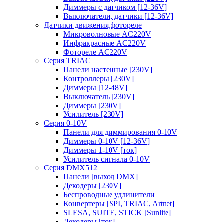
Диммеры с датчиком [12-36V]
Выключатели, датчики [12-36V]
Датчики движения,фотореле
Микроволновые AC220V
Инфракрасные AC220V
Фотореле AC220V
Серия TRIAC
Панели настенные [230V]
Контроллеры [230V]
Диммеры [12-48V]
Выключатель [230V]
Диммеры [230V]
Усилитель [230V]
Серия 0-10V
Панели для диммирования 0-10V
Диммеры 0-10V [12-36V]
Диммеры 1-10V [ток]
Усилитель сигнала 0-10V
Серия DMX512
Панели [выход DMX]
Декодеры [230V]
Беспроводные удлинители
Конвертеры [SPI, TRIAC, Artnet]
SLESA, SUITE, STICK [Sunlite]
Декодеры [ток]