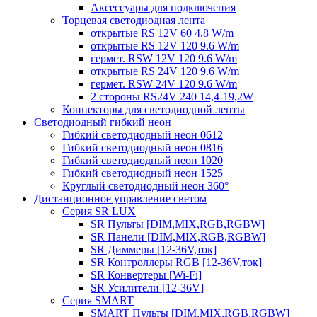
Аксессуары для подключения
Торцевая светодиодная лента
открытые RS 12V 60 4.8 W/m
открытые RS 12V 120 9.6 W/m
гермет. RSW 12V 120 9.6 W/m
открытые RS 24V 120 9.6 W/m
гермет. RSW 24V 120 9.6 W/m
2 стороны RS24V 240 14,4-19,2W
Коннекторы для светодиодной ленты
Светодиодный гибкий неон
Гибкий светодиодный неон 0612
Гибкий светодиодный неон 0816
Гибкий светодиодный неон 1020
Гибкий светодиодный неон 1525
Круглый светодиодный неон 360°
Дистанционное управление светом
Серия SR LUX
SR Пульты [DIM,MIX,RGB,RGBW]
SR Панели [DIM,MIX,RGB,RGBW]
SR Диммеры [12-36V,ток]
SR Контроллеры RGB [12-36V,ток]
SR Конвертеры [Wi-Fi]
SR Усилители [12-36V]
Серия SMART
SMART Пульты [DIM,MIX,RGB,RGBW]