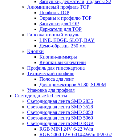
Заглушки, держатели, подвесы S2
Алюминиевый профиль TOP
Профиль TOP
Экраны к профилю TOP
Заглушки для TOP
Держатели для TOP
Гипсокартонный модуль
LINE, EDGE, SLOT, BAY
Демо-образцы 250 мм
Кнопки
Кнопки-диммеры
Кнопки-выключатели
Профиль для гипсокартона
Технический профиль
Полоса для лент
Для прожекторов SL80, SL80M
Упаковка для профиля
Светодиодные led ленты
Светодиодная лента SMD 2835
Светодиодная лента SMD 3528
Светодиодная лента SMD 5050
Светодиодная лента SMD 5060
Светодиодная лента SMD RGB
RGB MINI 24V 6-22 W/m
RGB 5060 12V 6014,4W/m IP20-67