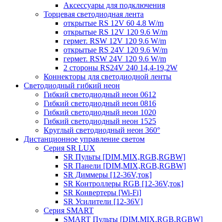
Аксессуары для подключения
Торцевая светодиодная лента
открытые RS 12V 60 4.8 W/m
открытые RS 12V 120 9.6 W/m
гермет. RSW 12V 120 9.6 W/m
открытые RS 24V 120 9.6 W/m
гермет. RSW 24V 120 9.6 W/m
2 стороны RS24V 240 14,4-19,2W
Коннекторы для светодиодной ленты
Светодиодный гибкий неон
Гибкий светодиодный неон 0612
Гибкий светодиодный неон 0816
Гибкий светодиодный неон 1020
Гибкий светодиодный неон 1525
Круглый светодиодный неон 360°
Дистанционное управление светом
Серия SR LUX
SR Пульты [DIM,MIX,RGB,RGBW]
SR Панели [DIM,MIX,RGB,RGBW]
SR Диммеры [12-36V,ток]
SR Контроллеры RGB [12-36V,ток]
SR Конвертеры [Wi-Fi]
SR Усилители [12-36V]
Серия SMART
SMART Пульты [DIM,MIX,RGB,RGBW]