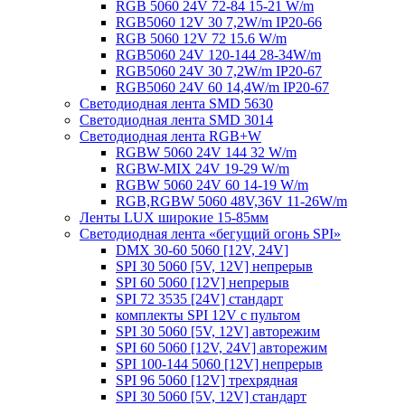
RGB 5060 24V 72-84 15-21 W/m
RGB5060 12V 30 7,2W/m IP20-66
RGB 5060 12V 72 15.6 W/m
RGB5060 24V 120-144 28-34W/m
RGB5060 24V 30 7,2W/m IP20-67
RGB5060 24V 60 14,4W/m IP20-67
Светодиодная лента SMD 5630
Светодиодная лента SMD 3014
Светодиодная лента RGB+W
RGBW 5060 24V 144 32 W/m
RGBW-MIX 24V 19-29 W/m
RGBW 5060 24V 60 14-19 W/m
RGB,RGBW 5060 48V,36V 11-26W/m
Ленты LUX широкие 15-85мм
Светодиодная лента «бегущий огонь SPI»
DMX 30-60 5060 [12V, 24V]
SPI 30 5060 [5V, 12V] непрерыв
SPI 60 5060 [12V] непрерыв
SPI 72 3535 [24V] стандарт
комплекты SPI 12V с пультом
SPI 30 5060 [5V, 12V] авторежим
SPI 60 5060 [12V, 24V] авторежим
SPI 100-144 5060 [12V] непрерыв
SPI 96 5060 [12V] трехрядная
SPI 30 5060 [5V, 12V] стандарт