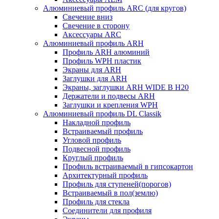
Алюминиевый профиль ARC (для кругов)
Свечение вниз
Свечение в сторону
Аксессуары ARC
Алюминиевый профиль ARH
Профиль ARH алюминий
Профиль WPH пластик
Экраны для ARH
Заглушки для ARH
Экраны, заглушки ARH WIDE B H20
Держатели и подвесы ARH
Заглушки и крепления WPH
Алюминиевый профиль DL Classik
Накладной профиль
Встраиваемый профиль
Угловой профиль
Подвесной профиль
Круглый профиль
Профиль встраиваемый в гипсокартон
Архитектурный профиль
Профиль для ступеней(порогов)
Встраиваемый в пол(землю)
Профиль для стекла
Соединители для профиля