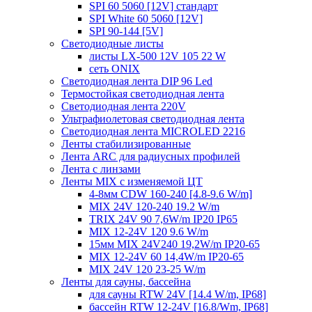
SPI 60 5060 [12V] стандарт
SPI White 60 5060 [12V]
SPI 90-144 [5V]
Светодиодные листы
листы LX-500 12V 105 22 W
сеть ONIX
Светодиодная лента DIP 96 Led
Термостойкая светодиодная лента
Светодиодная лента 220V
Ультрафиолетовая светодиодная лента
Светодиодная лента MICROLED 2216
Ленты стабилизированные
Лента ARC для радиусных профилей
Лента с линзами
Ленты MIX с изменяемой ЦТ
4-8мм CDW 160-240 [4.8-9.6 W/m]
MIX 24V 120-240 19.2 W/m
TRIX 24V 90 7,6W/m IP20 IP65
MIX 12-24V 120 9.6 W/m
15мм MIX 24V240 19,2W/m IP20-65
MIX 12-24V 60 14,4W/m IP20-65
MIX 24V 120 23-25 W/m
Ленты для сауны, бассейна
для сауны RTW 24V [14.4 W/m, IP68]
бассейн RTW 12-24V [16.8/Wm, IP68]