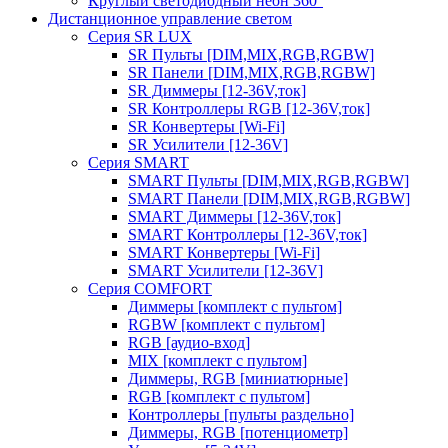
Круглый светодиодный неон 360°
Дистанционное управление светом
Серия SR LUX
SR Пульты [DIM,MIX,RGB,RGBW]
SR Панели [DIM,MIX,RGB,RGBW]
SR Диммеры [12-36V,ток]
SR Контроллеры RGB [12-36V,ток]
SR Конвертеры [Wi-Fi]
SR Усилители [12-36V]
Серия SMART
SMART Пульты [DIM,MIX,RGB,RGBW]
SMART Панели [DIM,MIX,RGB,RGBW]
SMART Диммеры [12-36V,ток]
SMART Контроллеры [12-36V,ток]
SMART Конвертеры [Wi-Fi]
SMART Усилители [12-36V]
Серия COMFORT
Диммеры [комплект с пультом]
RGBW [комплект с пультом]
RGB [аудио-вход]
MIX [комплект с пультом]
Диммеры, RGB [миниатюрные]
RGB [комплект с пультом]
Контроллеры [пульты раздельно]
Диммеры, RGB [потенциометр]