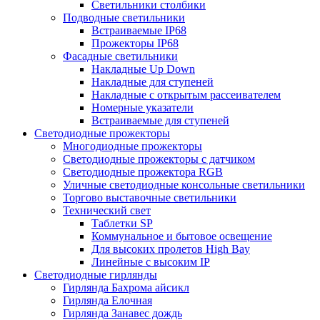
Светильники столбики
Подводные светильники
Встраиваемые IP68
Прожекторы IP68
Фасадные светильники
Накладные Up Down
Накладные для ступеней
Накладные с открытым рассеивателем
Номерные указатели
Встраиваемые для ступеней
Светодиодные прожекторы
Многодиодные прожекторы
Светодиодные прожекторы с датчиком
Светодиодные прожектора RGB
Уличные светодиодные консольные светильники
Торгово выставочные светильники
Технический свет
Таблетки SP
Коммунальное и бытовое освещение
Для высоких пролетов High Bay
Линейные с высоким IP
Светодиодные гирлянды
Гирлянда Бахрома айсикл
Гирлянда Елочная
Гирлянда Занавес дождь