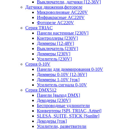
Выключатели, датчики [12-36V]
Датчики движения,фотореле
Микроволновые AC220V
Инфракрасные AC220V
Фотореле AC220V
Серия TRIAC
Панели настенные [230V]
Контроллеры [230V]
Диммеры [12-48V]
Выключатель [230V]
Диммеры [230V]
Усилитель [230V]
Серия 0-10V
Панели для диммирования 0-10V
Диммеры 0-10V [12-36V]
Диммеры 1-10V [ток]
Усилитель сигнала 0-10V
Серия DMX512
Панели [выход DMX]
Декодеры [230V]
Беспроводные удлинители
Конвертеры [SPI, TRIAC, Artnet]
SLESA, SUITE, STICK [Sunlite]
Декодеры [ток]
Усилители, разветвители