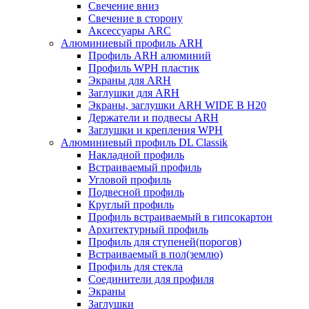
Свечение вниз
Свечение в сторону
Аксессуары ARC
Алюминиевый профиль ARH
Профиль ARH алюминий
Профиль WPH пластик
Экраны для ARH
Заглушки для ARH
Экраны, заглушки ARH WIDE B H20
Держатели и подвесы ARH
Заглушки и крепления WPH
Алюминиевый профиль DL Classik
Накладной профиль
Встраиваемый профиль
Угловой профиль
Подвесной профиль
Круглый профиль
Профиль встраиваемый в гипсокартон
Архитектурный профиль
Профиль для ступеней(порогов)
Встраиваемый в пол(землю)
Профиль для стекла
Соединители для профиля
Экраны
Заглушки