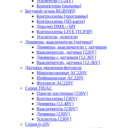
Усилители [5-24V]
Коннекторы [разъемы]
Бегущий огонь RGB[SPI]
Контроллеры [программа]
Контроллеры [SD-карта]
Декодер DMX->SPI
Контроллеры LIVE [TCP/IP]
Усилители, делители
Диммеры, выключатели [датчики]
Диммеры, выключатели с датчиком
Выключатели, датчики [220V]
Диммеры с датчиком [12-36V]
Выключатели, датчики [12-36V]
Датчики движения,фотореле
Микроволновые AC220V
Инфракрасные AC220V
Фотореле AC220V
Серия TRIAC
Панели настенные [230V]
Контроллеры [230V]
Диммеры [12-48V]
Выключатель [230V]
Диммеры [230V]
Усилитель [230V]
Серия 0-10V