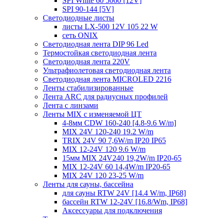
SPI White 60 5060 [12V]
SPI 90-144 [5V]
Светодиодные листы
листы LX-500 12V 105 22 W
сеть ONIX
Светодиодная лента DIP 96 Led
Термостойкая светодиодная лента
Светодиодная лента 220V
Ультрафиолетовая светодиодная лента
Светодиодная лента MICROLED 2216
Ленты стабилизированные
Лента ARC для радиусных профилей
Лента с линзами
Ленты MIX с изменяемой ЦТ
4-8мм CDW 160-240 [4.8-9.6 W/m]
MIX 24V 120-240 19.2 W/m
TRIX 24V 90 7,6W/m IP20 IP65
MIX 12-24V 120 9.6 W/m
15мм MIX 24V240 19,2W/m IP20-65
MIX 12-24V 60 14,4W/m IP20-65
MIX 24V 120 23-25 W/m
Ленты для сауны, бассейна
для сауны RTW 24V [14.4 W/m, IP68]
бассейн RTW 12-24V [16.8/Wm, IP68]
Аксессуары для подключения