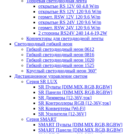
Торцевая светодиодная лента
открытые RS 12V 60 4.8 W/m
открытые RS 12V 120 9.6 W/m
гермет. RSW 12V 120 9.6 W/m
открытые RS 24V 120 9.6 W/m
гермет. RSW 24V 120 9.6 W/m
2 стороны RS24V 240 14,4-19,2W
Коннекторы для светодиодной ленты
Светодиодный гибкий неон
Гибкий светодиодный неон 0612
Гибкий светодиодный неон 0816
Гибкий светодиодный неон 1020
Гибкий светодиодный неон 1525
Круглый светодиодный неон 360°
Дистанционное управление светом
Серия SR LUX
SR Пульты [DIM,MIX,RGB,RGBW]
SR Панели [DIM,MIX,RGB,RGBW]
SR Диммеры [12-36V,ток]
SR Контроллеры RGB [12-36V,ток]
SR Конвертеры [Wi-Fi]
SR Усилители [12-36V]
Серия SMART
SMART Пульты [DIM,MIX,RGB,RGBW]
SMART Панели [DIM,MIX,RGB,RGBW]