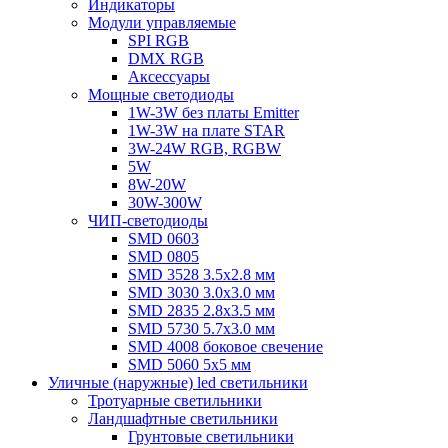
Индикаторы
Модули управляемые
SPI RGB
DMX RGB
Аксессуары
Мощные светодиоды
1W-3W без платы Emitter
1W-3W на плате STAR
3W-24W RGB, RGBW
5W
8W-20W
30W-300W
ЧИП-светодиоды
SMD 0603
SMD 0805
SMD 3528 3.5х2.8 мм
SMD 3030 3.0x3.0 мм
SMD 2835 2.8x3.5 мм
SMD 5730 5.7х3.0 мм
SMD 4008 боковое свечение
SMD 5060 5x5 мм
Уличные (наружные) led светильники
Тротуарные светильники
Ландшафтные светильники
Грунтовые светильники