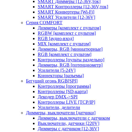
SMART Диммеры [12-36V,ток]
SMART Контроллеры [12-36V,ток]
SMART Конвертеры [Wi-Fi]
SMART Усилители [12-36V]
Серия COMFORT
Диммеры [комплект с пультом]
RGBW [комплект с пультом]
RGB [аудио-вход]
MIX [комплект с пультом]
Диммеры, RGB [миниатюрные]
RGB [комплект с пультом]
Контроллеры [пульты раздельно]
Диммеры, RGB [потенциометр]
Усилители [5-24V]
Коннекторы [разъемы]
Бегущий огонь RGB[SPI]
Контроллеры [программа]
Контроллеры [SD-карта]
Декодер DMX->SPI
Контроллеры LIVE [TCP/IP]
Усилители, делители
Диммеры, выключатели [датчики]
Диммеры, выключатели с датчиком
Выключатели, датчики [220V]
Диммеры с датчиком [12-36V]