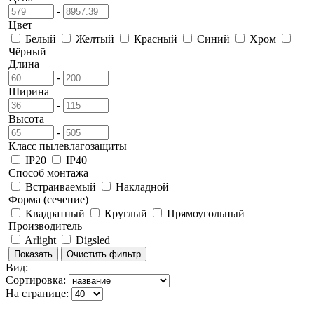
-
Цвет
Белый
Желтый
Красный
Синий
Хром
Чёрный
Длина
-
Ширина
-
Высота
-
Класс пылевлагозащиты
IP20
IP40
Способ монтажа
Встраиваемый
Накладной
Форма (сечение)
Квадратный
Круглый
Прямоугольный
Производитель
Arlight
Digsled
Вид:
Сортировка:
На странице: