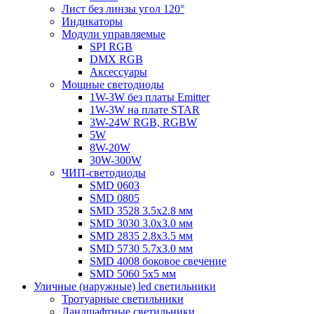
Лист без линзы угол 120°
Индикаторы
Модули управляемые
SPI RGB
DMX RGB
Аксессуары
Мощные светодиоды
1W-3W без платы Emitter
1W-3W на плате STAR
3W-24W RGB, RGBW
5W
8W-20W
30W-300W
ЧИП-светодиоды
SMD 0603
SMD 0805
SMD 3528 3.5х2.8 мм
SMD 3030 3.0x3.0 мм
SMD 2835 2.8x3.5 мм
SMD 5730 5.7х3.0 мм
SMD 4008 боковое свечение
SMD 5060 5x5 мм
Уличные (наружные) led светильники
Тротуарные светильники
Ландшафтные светильники