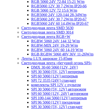
RGB 5060 24V 72-84 15-21 W/m
RGB5060 12V 30 7,2W/m IP20-66
RGB 5060 12V 72 15.6 W/m
RGB5060 24V 120-144 28-34W/m
RGB5060 24V 30 7,2W/m IP20-67
RGB5060 24V 60 14,4W/m IP20-67
Светодиодная лента SMD 5630
Светодиодная лента SMD 3014
Светодиодная лента RGB+W
RGBW 5060 24V 144 32 W/m
RGBW-MIX 24V 19-29 W/m
RGBW 5060 24V 60 14-19 W/m
RGB,RGBW 5060 48V,36V 11-26W/m
Ленты LUX широкие 15-85мм
Светодиодная лента «бегущий огонь SPI»
DMX 30-60 5060 [12V, 24V]
SPI 30 5060 [5V, 12V] непрерыв
SPI 60 5060 [12V] непрерыв
SPI 72 3535 [24V] стандарт
комплекты SPI 12V с пультом
SPI 30 5060 [5V, 12V] авторежим
SPI 60 5060 [12V, 24V] авторежим
SPI 100-144 5060 [12V] непрерыв
SPI 96 5060 [12V] трехрядная
SPI 30 5060 [5V, 12V] стандарт