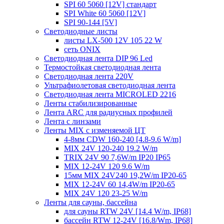
SPI 60 5060 [12V] стандарт
SPI White 60 5060 [12V]
SPI 90-144 [5V]
Светодиодные листы
листы LX-500 12V 105 22 W
сеть ONIX
Светодиодная лента DIP 96 Led
Термостойкая светодиодная лента
Светодиодная лента 220V
Ультрафиолетовая светодиодная лента
Светодиодная лента MICROLED 2216
Ленты стабилизированные
Лента ARC для радиусных профилей
Лента с линзами
Ленты MIX с изменяемой ЦТ
4-8мм CDW 160-240 [4.8-9.6 W/m]
MIX 24V 120-240 19.2 W/m
TRIX 24V 90 7,6W/m IP20 IP65
MIX 12-24V 120 9.6 W/m
15мм MIX 24V240 19,2W/m IP20-65
MIX 12-24V 60 14,4W/m IP20-65
MIX 24V 120 23-25 W/m
Ленты для сауны, бассейна
для сауны RTW 24V [14.4 W/m, IP68]
бассейн RTW 12-24V [16.8/Wm, IP68]