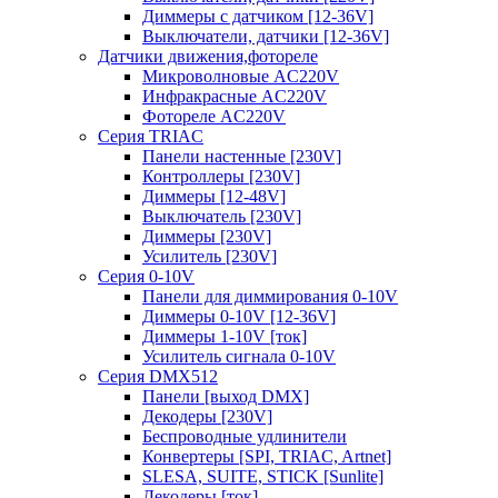
Диммеры с датчиком [12-36V]
Выключатели, датчики [12-36V]
Датчики движения,фотореле
Микроволновые AC220V
Инфракрасные AC220V
Фотореле AC220V
Серия TRIAC
Панели настенные [230V]
Контроллеры [230V]
Диммеры [12-48V]
Выключатель [230V]
Диммеры [230V]
Усилитель [230V]
Серия 0-10V
Панели для диммирования 0-10V
Диммеры 0-10V [12-36V]
Диммеры 1-10V [ток]
Усилитель сигнала 0-10V
Серия DMX512
Панели [выход DMX]
Декодеры [230V]
Беспроводные удлинители
Конвертеры [SPI, TRIAC, Artnet]
SLESA, SUITE, STICK [Sunlite]
Декодеры [ток]