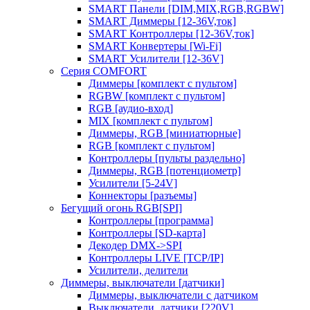
SMART Панели [DIM,MIX,RGB,RGBW]
SMART Диммеры [12-36V,ток]
SMART Контроллеры [12-36V,ток]
SMART Конвертеры [Wi-Fi]
SMART Усилители [12-36V]
Серия COMFORT
Диммеры [комплект с пультом]
RGBW [комплект с пультом]
RGB [аудио-вход]
MIX [комплект с пультом]
Диммеры, RGB [миниатюрные]
RGB [комплект с пультом]
Контроллеры [пульты раздельно]
Диммеры, RGB [потенциометр]
Усилители [5-24V]
Коннекторы [разъемы]
Бегущий огонь RGB[SPI]
Контроллеры [программа]
Контроллеры [SD-карта]
Декодер DMX->SPI
Контроллеры LIVE [TCP/IP]
Усилители, делители
Диммеры, выключатели [датчики]
Диммеры, выключатели с датчиком
Выключатели, датчики [220V]