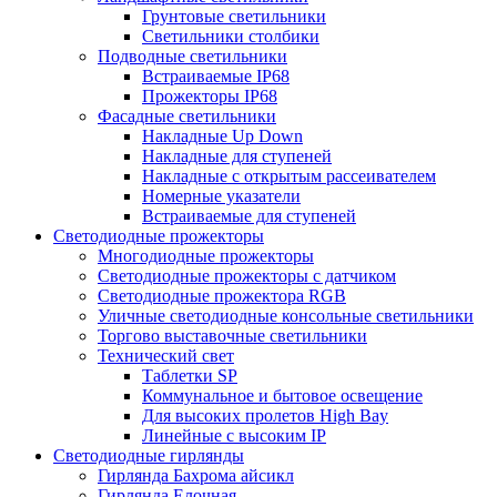
Грунтовые светильники
Светильники столбики
Подводные светильники
Встраиваемые IP68
Прожекторы IP68
Фасадные светильники
Накладные Up Down
Накладные для ступеней
Накладные с открытым рассеивателем
Номерные указатели
Встраиваемые для ступеней
Светодиодные прожекторы
Многодиодные прожекторы
Светодиодные прожекторы с датчиком
Светодиодные прожектора RGB
Уличные светодиодные консольные светильники
Торгово выставочные светильники
Технический свет
Таблетки SP
Коммунальное и бытовое освещение
Для высоких пролетов High Bay
Линейные с высоким IP
Светодиодные гирлянды
Гирлянда Бахрома айсикл
Гирлянда Елочная