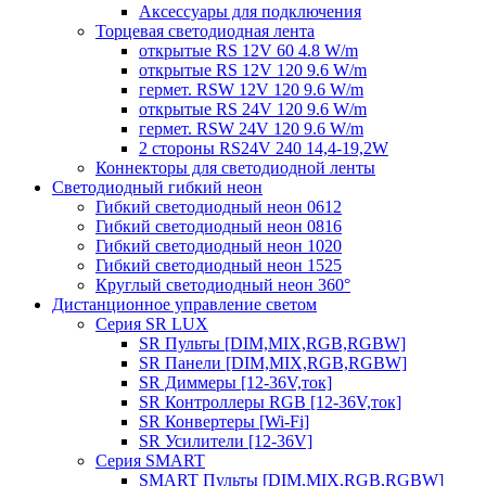
Аксессуары для подключения
Торцевая светодиодная лента
открытые RS 12V 60 4.8 W/m
открытые RS 12V 120 9.6 W/m
гермет. RSW 12V 120 9.6 W/m
открытые RS 24V 120 9.6 W/m
гермет. RSW 24V 120 9.6 W/m
2 стороны RS24V 240 14,4-19,2W
Коннекторы для светодиодной ленты
Светодиодный гибкий неон
Гибкий светодиодный неон 0612
Гибкий светодиодный неон 0816
Гибкий светодиодный неон 1020
Гибкий светодиодный неон 1525
Круглый светодиодный неон 360°
Дистанционное управление светом
Серия SR LUX
SR Пульты [DIM,MIX,RGB,RGBW]
SR Панели [DIM,MIX,RGB,RGBW]
SR Диммеры [12-36V,ток]
SR Контроллеры RGB [12-36V,ток]
SR Конвертеры [Wi-Fi]
SR Усилители [12-36V]
Серия SMART
SMART Пульты [DIM,MIX,RGB,RGBW]