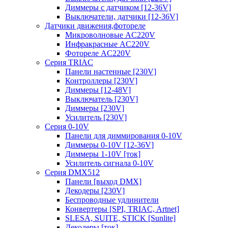
Диммеры с датчиком [12-36V]
Выключатели, датчики [12-36V]
Датчики движения,фотореле
Микроволновые AC220V
Инфракрасные AC220V
Фотореле AC220V
Серия TRIAC
Панели настенные [230V]
Контроллеры [230V]
Диммеры [12-48V]
Выключатель [230V]
Диммеры [230V]
Усилитель [230V]
Серия 0-10V
Панели для диммирования 0-10V
Диммеры 0-10V [12-36V]
Диммеры 1-10V [ток]
Усилитель сигнала 0-10V
Серия DMX512
Панели [выход DMX]
Декодеры [230V]
Беспроводные удлинители
Конвертеры [SPI, TRIAC, Artnet]
SLESA, SUITE, STICK [Sunlite]
Декодеры [ток]