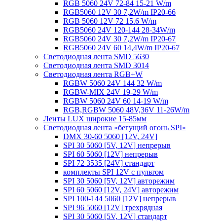
RGB 5060 24V 72-84 15-21 W/m
RGB5060 12V 30 7,2W/m IP20-66
RGB 5060 12V 72 15.6 W/m
RGB5060 24V 120-144 28-34W/m
RGB5060 24V 30 7,2W/m IP20-67
RGB5060 24V 60 14,4W/m IP20-67
Светодиодная лента SMD 5630
Светодиодная лента SMD 3014
Светодиодная лента RGB+W
RGBW 5060 24V 144 32 W/m
RGBW-MIX 24V 19-29 W/m
RGBW 5060 24V 60 14-19 W/m
RGB,RGBW 5060 48V,36V 11-26W/m
Ленты LUX широкие 15-85мм
Светодиодная лента «бегущий огонь SPI»
DMX 30-60 5060 [12V, 24V]
SPI 30 5060 [5V, 12V] непрерыв
SPI 60 5060 [12V] непрерыв
SPI 72 3535 [24V] стандарт
комплекты SPI 12V с пультом
SPI 30 5060 [5V, 12V] авторежим
SPI 60 5060 [12V, 24V] авторежим
SPI 100-144 5060 [12V] непрерыв
SPI 96 5060 [12V] трехрядная
SPI 30 5060 [5V, 12V] стандарт