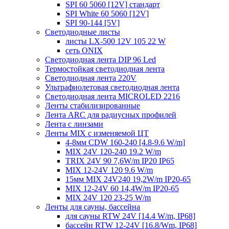
SPI 60 5060 [12V] стандарт
SPI White 60 5060 [12V]
SPI 90-144 [5V]
Светодиодные листы
листы LX-500 12V 105 22 W
сеть ONIX
Светодиодная лента DIP 96 Led
Термостойкая светодиодная лента
Светодиодная лента 220V
Ультрафиолетовая светодиодная лента
Светодиодная лента MICROLED 2216
Ленты стабилизированные
Лента ARC для радиусных профилей
Лента с линзами
Ленты MIX с изменяемой ЦТ
4-8мм CDW 160-240 [4.8-9.6 W/m]
MIX 24V 120-240 19.2 W/m
TRIX 24V 90 7,6W/m IP20 IP65
MIX 12-24V 120 9.6 W/m
15мм MIX 24V240 19,2W/m IP20-65
MIX 12-24V 60 14,4W/m IP20-65
MIX 24V 120 23-25 W/m
Ленты для сауны, бассейна
для сауны RTW 24V [14.4 W/m, IP68]
бассейн RTW 12-24V [16.8/Wm, IP68]