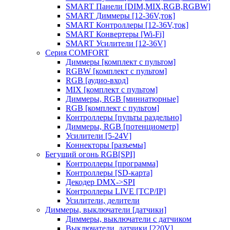
SMART Панели [DIM,MIX,RGB,RGBW]
SMART Диммеры [12-36V,ток]
SMART Контроллеры [12-36V,ток]
SMART Конвертеры [Wi-Fi]
SMART Усилители [12-36V]
Серия COMFORT
Диммеры [комплект с пультом]
RGBW [комплект с пультом]
RGB [аудио-вход]
MIX [комплект с пультом]
Диммеры, RGB [миниатюрные]
RGB [комплект с пультом]
Контроллеры [пульты раздельно]
Диммеры, RGB [потенциометр]
Усилители [5-24V]
Коннекторы [разъемы]
Бегущий огонь RGB[SPI]
Контроллеры [программа]
Контроллеры [SD-карта]
Декодер DMX->SPI
Контроллеры LIVE [TCP/IP]
Усилители, делители
Диммеры, выключатели [датчики]
Диммеры, выключатели с датчиком
Выключатели, датчики [220V]