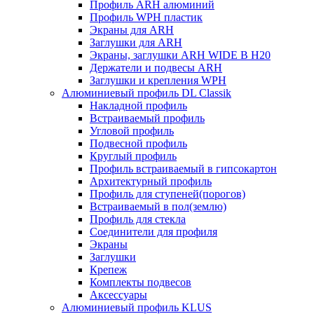
Профиль ARH алюминий
Профиль WPH пластик
Экраны для ARH
Заглушки для ARH
Экраны, заглушки ARH WIDE B H20
Держатели и подвесы ARH
Заглушки и крепления WPH
Алюминиевый профиль DL Classik
Накладной профиль
Встраиваемый профиль
Угловой профиль
Подвесной профиль
Круглый профиль
Профиль встраиваемый в гипсокартон
Архитектурный профиль
Профиль для ступеней(порогов)
Встраиваемый в пол(землю)
Профиль для стекла
Соединители для профиля
Экраны
Заглушки
Крепеж
Комплекты подвесов
Аксессуары
Алюминиевый профиль KLUS