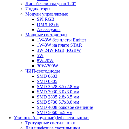
Лист без линзы угол 120°
Индикаторы
Модули управляемые
SPI RGB
DMX RGB
Аксессуары
Мощные светодиоды
1W-3W без платы Emitter
1W-3W на плате STAR
3W-24W RGB, RGBW
5W
8W-20W
30W-300W
ЧИП-светодиоды
SMD 0603
SMD 0805
SMD 3528 3.5х2.8 мм
SMD 3030 3.0x3.0 мм
SMD 2835 2.8x3.5 мм
SMD 5730 5.7х3.0 мм
SMD 4008 боковое свечение
SMD 5060 5x5 мм
Уличные (наружные) led светильники
Тротуарные светильники
Ландшафтные светильники