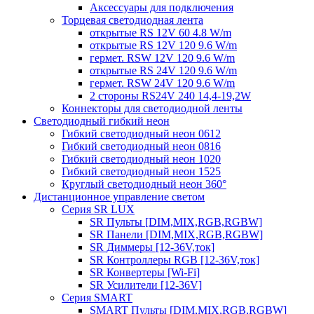
Аксессуары для подключения
Торцевая светодиодная лента
открытые RS 12V 60 4.8 W/m
открытые RS 12V 120 9.6 W/m
гермет. RSW 12V 120 9.6 W/m
открытые RS 24V 120 9.6 W/m
гермет. RSW 24V 120 9.6 W/m
2 стороны RS24V 240 14,4-19,2W
Коннекторы для светодиодной ленты
Светодиодный гибкий неон
Гибкий светодиодный неон 0612
Гибкий светодиодный неон 0816
Гибкий светодиодный неон 1020
Гибкий светодиодный неон 1525
Круглый светодиодный неон 360°
Дистанционное управление светом
Серия SR LUX
SR Пульты [DIM,MIX,RGB,RGBW]
SR Панели [DIM,MIX,RGB,RGBW]
SR Диммеры [12-36V,ток]
SR Контроллеры RGB [12-36V,ток]
SR Конвертеры [Wi-Fi]
SR Усилители [12-36V]
Серия SMART
SMART Пульты [DIM,MIX,RGB,RGBW]