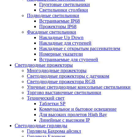
Грунтовые светильники
Светильники столбики
Подводные светильники
Встраиваемые IP68
Прожекторы IP68
Фасадные светильники
Накладные Up Down
Накладные для ступеней
Накладные с открытым рассеивателем
Номерные указатели
Встраиваемые для ступеней
Светодиодные прожекторы
Многодиодные прожекторы
Светодиодные прожекторы с датчиком
Светодиодные прожектора RGB
Уличные светодиодные консольные светильники
Торгово выставочные светильники
Технический свет
Таблетки SP
Коммунальное и бытовое освещение
Для высоких пролетов High Bay
Линейные с высоким IP
Светодиодные гирлянды
Гирлянда Бахрома айсикл
Гирлянда Елочная