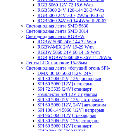
RGB 5060 12V 72 15.6 W/m
RGB5060 24V 120-144 28-34W/m
RGB5060 24V 30 7,2W/m IP20-67
RGB5060 24V 60 14,4W/m IP20-67
Светодиодная лента SMD 5630
Светодиодная лента SMD 3014
Светодиодная лента RGB+W
RGBW 5060 24V 144 32 W/m
RGBW-MIX 24V 19-29 W/m
RGBW 5060 24V 60 14-19 W/m
RGB,RGBW 5060 48V,36V 11-26W/m
Ленты LUX широкие 15-85мм
Светодиодная лента «бегущий огонь SPI»
DMX 30-60 5060 [12V, 24V]
SPI 30 5060 [5V, 12V] непрерыв
SPI 60 5060 [12V] непрерыв
SPI 72 3535 [24V] стандарт
комплекты SPI 12V с пультом
SPI 30 5060 [5V, 12V] авторежим
SPI 60 5060 [12V, 24V] авторежим
SPI 100-144 5060 [12V] непрерыв
SPI 96 5060 [12V] трехрядная
SPI 30 5060 [5V, 12V] стандарт
SPI 60 5060 [12V] стандарт