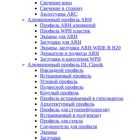
Свечение вниз
Свечение в сторону
Аксессуары ARC
Алюминиевый профиль ARH
Профиль ARH алюминий
Профиль WPH пластик
Экраны для ARH
Заглушки для ARH
Экраны, заглушки ARH WIDE B H20
Держатели и подвесы ARH
Заглушки и крепления WPH
Алюминиевый профиль DL Classik
Накладной профиль
Встраиваемый профиль
Угловой профиль
Подвесной профиль
Круглый профиль
Профиль встраиваемый в гипсокартон
Архитектурный профиль
Профиль для ступеней(порогов)
Встраиваемый в пол(землю)
Профиль для стекла
Соединители для профиля
Экраны
Заглушки