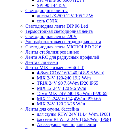
SPI White 60 5060 [12V]
SPI 90-144 [5V]
Светодиодные листы
листы LX-500 12V 105 22 W
сеть ONIX
Светодиодная лента DIP 96 Led
Термостойкая светодиодная лента
Светодиодная лента 220V
Ультрафиолетовая светодиодная лента
Светодиодная лента MICROLED 2216
Ленты стабилизированные
Лента ARC для радиусных профилей
Лента с линзами
Ленты MIX с изменяемой ЦТ
4-8мм CDW 160-240 [4.8-9.6 W/m]
MIX 24V 120-240 19.2 W/m
TRIX 24V 90 7,6W/m IP20 IP65
MIX 12-24V 120 9.6 W/m
15мм MIX 24V240 19,2W/m IP20-65
MIX 12-24V 60 14,4W/m IP20-65
MIX 24V 120 23-25 W/m
Ленты для сауны, бассейна
для сауны RTW 24V [14.4 W/m, IP68]
бассейн RTW 12-24V [16.8/Wm, IP68]
Аксессуары для подключения