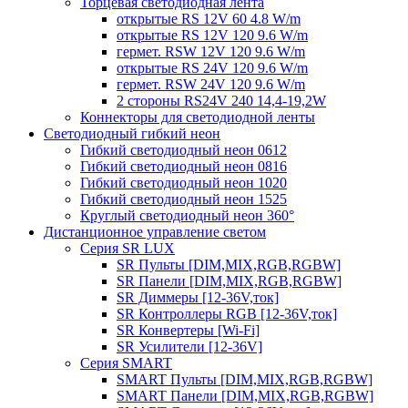
Торцевая светодиодная лента
открытые RS 12V 60 4.8 W/m
открытые RS 12V 120 9.6 W/m
гермет. RSW 12V 120 9.6 W/m
открытые RS 24V 120 9.6 W/m
гермет. RSW 24V 120 9.6 W/m
2 стороны RS24V 240 14,4-19,2W
Коннекторы для светодиодной ленты
Светодиодный гибкий неон
Гибкий светодиодный неон 0612
Гибкий светодиодный неон 0816
Гибкий светодиодный неон 1020
Гибкий светодиодный неон 1525
Круглый светодиодный неон 360°
Дистанционное управление светом
Серия SR LUX
SR Пульты [DIM,MIX,RGB,RGBW]
SR Панели [DIM,MIX,RGB,RGBW]
SR Диммеры [12-36V,ток]
SR Контроллеры RGB [12-36V,ток]
SR Конвертеры [Wi-Fi]
SR Усилители [12-36V]
Серия SMART
SMART Пульты [DIM,MIX,RGB,RGBW]
SMART Панели [DIM,MIX,RGB,RGBW]