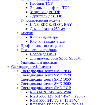
Профиль TOP
Экраны к профилю TOP
Заглушки для TOP
Держатели для TOP
Гипсокартонный модуль
LINE, EDGE, SLOT, BAY
Демо-образцы 250 мм
Кнопки
Кнопки-диммеры
Кнопки-выключатели
Профиль для гипсокартона
Технический профиль
Полоса для лент
Для прожекторов SL80, SL80M
Упаковка для профиля
Светодиодные led ленты
Светодиодная лента SMD 2835
Светодиодная лента SMD 3528
Светодиодная лента SMD 5050
Светодиодная лента SMD 5060
Светодиодная лента SMD RGB
RGB MINI 24V 6-22 W/m
RGB 5060 12V 6014,4W/m IP20-67
RGB 5060 24V 72-84 15-21 W/m
RGB5060 12V 30 7,2W/m IP20-66