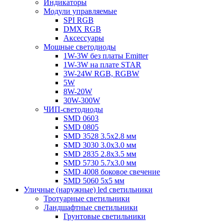
Индикаторы
Модули управляемые
SPI RGB
DMX RGB
Аксессуары
Мощные светодиоды
1W-3W без платы Emitter
1W-3W на плате STAR
3W-24W RGB, RGBW
5W
8W-20W
30W-300W
ЧИП-светодиоды
SMD 0603
SMD 0805
SMD 3528 3.5х2.8 мм
SMD 3030 3.0x3.0 мм
SMD 2835 2.8x3.5 мм
SMD 5730 5.7х3.0 мм
SMD 4008 боковое свечение
SMD 5060 5x5 мм
Уличные (наружные) led светильники
Тротуарные светильники
Ландшафтные светильники
Грунтовые светильники