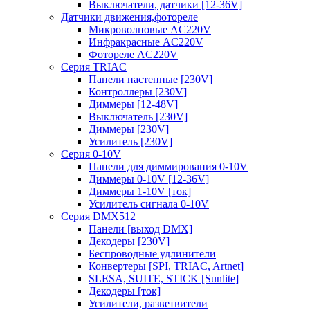
Выключатели, датчики [12-36V]
Датчики движения,фотореле
Микроволновые AC220V
Инфракрасные AC220V
Фотореле AC220V
Серия TRIAC
Панели настенные [230V]
Контроллеры [230V]
Диммеры [12-48V]
Выключатель [230V]
Диммеры [230V]
Усилитель [230V]
Серия 0-10V
Панели для диммирования 0-10V
Диммеры 0-10V [12-36V]
Диммеры 1-10V [ток]
Усилитель сигнала 0-10V
Серия DMX512
Панели [выход DMX]
Декодеры [230V]
Беспроводные удлинители
Конвертеры [SPI, TRIAC, Artnet]
SLESA, SUITE, STICK [Sunlite]
Декодеры [ток]
Усилители, разветвители