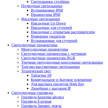
Светильники столбики
Подводные светильники
Встраиваемые IP68
Прожекторы IP68
Фасадные светильники
Накладные Up Down
Накладные для ступеней
Накладные с открытым рассеивателем
Номерные указатели
Встраиваемые для ступеней
Светодиодные прожекторы
Многодиодные прожекторы
Светодиодные прожекторы с датчиком
Светодиодные прожектора RGB
Уличные светодиодные консольные светильники
Торгово выставочные светильники
Технический свет
Таблетки SP
Коммунальное и бытовое освещение
Для высоких пролетов High Bay
Линейные с высоким IP
Светодиодные гирлянды
Гирлянда Бахрома айсикл
Гирлянда Елочная
Гирлянда Занавес дождь