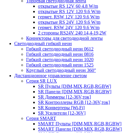
Торцевая светодиодная лента
открытые RS 12V 60 4.8 W/m
открытые RS 12V 120 9.6 W/m
гермет. RSW 12V 120 9.6 W/m
открытые RS 24V 120 9.6 W/m
гермет. RSW 24V 120 9.6 W/m
2 стороны RS24V 240 14,4-19,2W
Коннекторы для светодиодной ленты
Светодиодный гибкий неон
Гибкий светодиодный неон 0612
Гибкий светодиодный неон 0816
Гибкий светодиодный неон 1020
Гибкий светодиодный неон 1525
Круглый светодиодный неон 360°
Дистанционное управление светом
Серия SR LUX
SR Пульты [DIM,MIX,RGB,RGBW]
SR Панели [DIM,MIX,RGB,RGBW]
SR Диммеры [12-36V,ток]
SR Контроллеры RGB [12-36V,ток]
SR Конвертеры [Wi-Fi]
SR Усилители [12-36V]
Серия SMART
SMART Пульты [DIM,MIX,RGB,RGBW]
SMART Панели [DIM,MIX,RGB,RGBW]