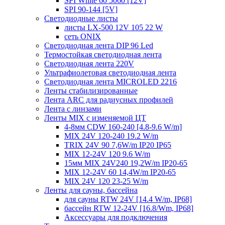
SPI White 60 5060 [12V]
SPI 90-144 [5V]
Светодиодные листы
листы LX-500 12V 105 22 W
сеть ONIX
Светодиодная лента DIP 96 Led
Термостойкая светодиодная лента
Светодиодная лента 220V
Ультрафиолетовая светодиодная лента
Светодиодная лента MICROLED 2216
Ленты стабилизированные
Лента ARC для радиусных профилей
Лента с линзами
Ленты MIX с изменяемой ЦТ
4-8мм CDW 160-240 [4.8-9.6 W/m]
MIX 24V 120-240 19.2 W/m
TRIX 24V 90 7,6W/m IP20 IP65
MIX 12-24V 120 9.6 W/m
15мм MIX 24V240 19,2W/m IP20-65
MIX 12-24V 60 14,4W/m IP20-65
MIX 24V 120 23-25 W/m
Ленты для сауны, бассейна
для сауны RTW 24V [14.4 W/m, IP68]
бассейн RTW 12-24V [16.8/Wm, IP68]
Аксессуары для подключения