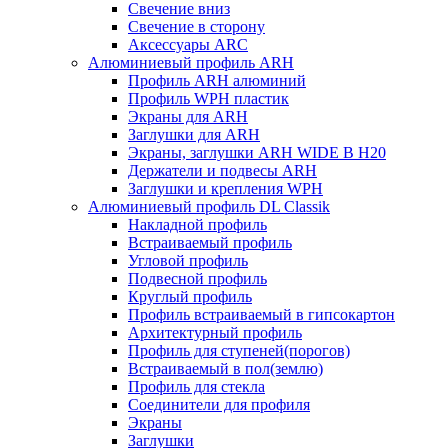
Свечение вниз
Свечение в сторону
Аксессуары ARC
Алюминиевый профиль ARH
Профиль ARH алюминий
Профиль WPH пластик
Экраны для ARH
Заглушки для ARH
Экраны, заглушки ARH WIDE B H20
Держатели и подвесы ARH
Заглушки и крепления WPH
Алюминиевый профиль DL Classik
Накладной профиль
Встраиваемый профиль
Угловой профиль
Подвесной профиль
Круглый профиль
Профиль встраиваемый в гипсокартон
Архитектурный профиль
Профиль для ступеней(порогов)
Встраиваемый в пол(землю)
Профиль для стекла
Соединители для профиля
Экраны
Заглушки