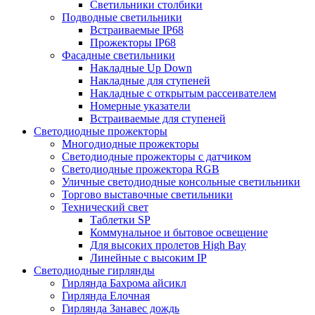
Светильники столбики
Подводные светильники
Встраиваемые IP68
Прожекторы IP68
Фасадные светильники
Накладные Up Down
Накладные для ступеней
Накладные с открытым рассеивателем
Номерные указатели
Встраиваемые для ступеней
Светодиодные прожекторы
Многодиодные прожекторы
Светодиодные прожекторы с датчиком
Светодиодные прожектора RGB
Уличные светодиодные консольные светильники
Торгово выставочные светильники
Технический свет
Таблетки SP
Коммунальное и бытовое освещение
Для высоких пролетов High Bay
Линейные с высоким IP
Светодиодные гирлянды
Гирлянда Бахрома айсикл
Гирлянда Елочная
Гирлянда Занавес дождь