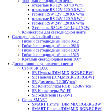
Торцевая светодиодная лента
открытые RS 12V 60 4.8 W/m
открытые RS 12V 120 9.6 W/m
гермет. RSW 12V 120 9.6 W/m
открытые RS 24V 120 9.6 W/m
гермет. RSW 24V 120 9.6 W/m
2 стороны RS24V 240 14,4-19,2W
Коннекторы для светодиодной ленты
Светодиодный гибкий неон
Гибкий светодиодный неон 0612
Гибкий светодиодный неон 0816
Гибкий светодиодный неон 1020
Гибкий светодиодный неон 1525
Круглый светодиодный неон 360°
Дистанционное управление светом
Серия SR LUX
SR Пульты [DIM,MIX,RGB,RGBW]
SR Панели [DIM,MIX,RGB,RGBW]
SR Диммеры [12-36V,ток]
SR Контроллеры RGB [12-36V,ток]
SR Конвертеры [Wi-Fi]
SR Усилители [12-36V]
Серия SMART
SMART Пульты [DIM,MIX,RGB,RGBW]
SMART Панели [DIM,MIX,RGB,RGBW]