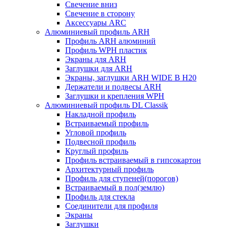
Свечение вниз
Свечение в сторону
Аксессуары ARC
Алюминиевый профиль ARH
Профиль ARH алюминий
Профиль WPH пластик
Экраны для ARH
Заглушки для ARH
Экраны, заглушки ARH WIDE B H20
Держатели и подвесы ARH
Заглушки и крепления WPH
Алюминиевый профиль DL Classik
Накладной профиль
Встраиваемый профиль
Угловой профиль
Подвесной профиль
Круглый профиль
Профиль встраиваемый в гипсокартон
Архитектурный профиль
Профиль для ступеней(порогов)
Встраиваемый в пол(землю)
Профиль для стекла
Соединители для профиля
Экраны
Заглушки