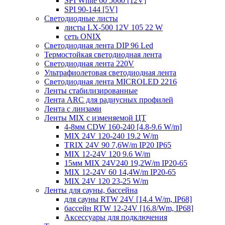
SPI White 60 5060 [12V]
SPI 90-144 [5V]
Светодиодные листы
листы LX-500 12V 105 22 W
сеть ONIX
Светодиодная лента DIP 96 Led
Термостойкая светодиодная лента
Светодиодная лента 220V
Ультрафиолетовая светодиодная лента
Светодиодная лента MICROLED 2216
Ленты стабилизированные
Лента ARC для радиусных профилей
Лента с линзами
Ленты MIX с изменяемой ЦТ
4-8мм CDW 160-240 [4.8-9.6 W/m]
MIX 24V 120-240 19.2 W/m
TRIX 24V 90 7,6W/m IP20 IP65
MIX 12-24V 120 9.6 W/m
15мм MIX 24V240 19,2W/m IP20-65
MIX 12-24V 60 14,4W/m IP20-65
MIX 24V 120 23-25 W/m
Ленты для сауны, бассейна
для сауны RTW 24V [14.4 W/m, IP68]
бассейн RTW 12-24V [16.8/Wm, IP68]
Аксессуары для подключения