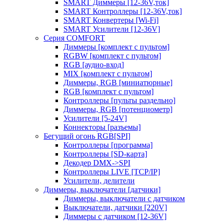
SMART Диммеры [12-36V,ток]
SMART Контроллеры [12-36V,ток]
SMART Конвертеры [Wi-Fi]
SMART Усилители [12-36V]
Серия COMFORT
Диммеры [комплект с пультом]
RGBW [комплект с пультом]
RGB [аудио-вход]
MIX [комплект с пультом]
Диммеры, RGB [миниатюрные]
RGB [комплект с пультом]
Контроллеры [пульты раздельно]
Диммеры, RGB [потенциометр]
Усилители [5-24V]
Коннекторы [разъемы]
Бегущий огонь RGB[SPI]
Контроллеры [программа]
Контроллеры [SD-карта]
Декодер DMX->SPI
Контроллеры LIVE [TCP/IP]
Усилители, делители
Диммеры, выключатели [датчики]
Диммеры, выключатели с датчиком
Выключатели, датчики [220V]
Диммеры с датчиком [12-36V]