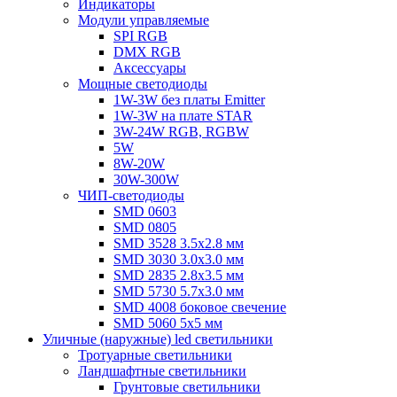
Индикаторы
Модули управляемые
SPI RGB
DMX RGB
Аксессуары
Мощные светодиоды
1W-3W без платы Emitter
1W-3W на плате STAR
3W-24W RGB, RGBW
5W
8W-20W
30W-300W
ЧИП-светодиоды
SMD 0603
SMD 0805
SMD 3528 3.5х2.8 мм
SMD 3030 3.0x3.0 мм
SMD 2835 2.8x3.5 мм
SMD 5730 5.7х3.0 мм
SMD 4008 боковое свечение
SMD 5060 5x5 мм
Уличные (наружные) led светильники
Тротуарные светильники
Ландшафтные светильники
Грунтовые светильники