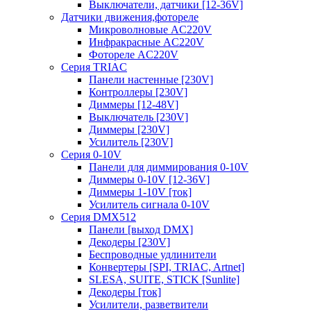
Выключатели, датчики [12-36V]
Датчики движения,фотореле
Микроволновые AC220V
Инфракрасные AC220V
Фотореле AC220V
Серия TRIAC
Панели настенные [230V]
Контроллеры [230V]
Диммеры [12-48V]
Выключатель [230V]
Диммеры [230V]
Усилитель [230V]
Серия 0-10V
Панели для диммирования 0-10V
Диммеры 0-10V [12-36V]
Диммеры 1-10V [ток]
Усилитель сигнала 0-10V
Серия DMX512
Панели [выход DMX]
Декодеры [230V]
Беспроводные удлинители
Конвертеры [SPI, TRIAC, Artnet]
SLESA, SUITE, STICK [Sunlite]
Декодеры [ток]
Усилители, разветвители