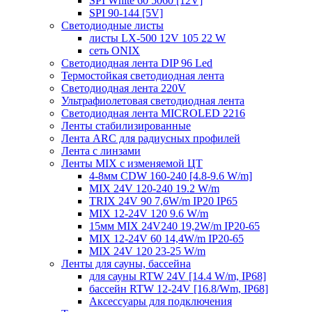
SPI White 60 5060 [12V]
SPI 90-144 [5V]
Светодиодные листы
листы LX-500 12V 105 22 W
сеть ONIX
Светодиодная лента DIP 96 Led
Термостойкая светодиодная лента
Светодиодная лента 220V
Ультрафиолетовая светодиодная лента
Светодиодная лента MICROLED 2216
Ленты стабилизированные
Лента ARC для радиусных профилей
Лента с линзами
Ленты MIX с изменяемой ЦТ
4-8мм CDW 160-240 [4.8-9.6 W/m]
MIX 24V 120-240 19.2 W/m
TRIX 24V 90 7,6W/m IP20 IP65
MIX 12-24V 120 9.6 W/m
15мм MIX 24V240 19,2W/m IP20-65
MIX 12-24V 60 14,4W/m IP20-65
MIX 24V 120 23-25 W/m
Ленты для сауны, бассейна
для сауны RTW 24V [14.4 W/m, IP68]
бассейн RTW 12-24V [16.8/Wm, IP68]
Аксессуары для подключения