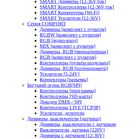
SMART Диммеры [12-36V,ток]
SMART Контроллеры [12-36V,ток]
SMART Конвертеры [Wi-Fi]
SMART Усилители [12-36V]
Серия COMFORT
Диммеры [комплект с пультом]
RGBW [комплект с пультом]
RGB [аудио-вход]
MIX [комплект с пультом]
Диммеры, RGB [миниатюрные]
RGB [комплект с пультом]
Контроллеры [пульты раздельно]
Диммеры, RGB [потенциометр]
Усилители [5-24V]
Коннекторы [разъемы]
Бегущий огонь RGB[SPI]
Контроллеры [программа]
Контроллеры [SD-карта]
Декодер DMX->SPI
Контроллеры LIVE [TCP/IP]
Усилители, делители
Диммеры, выключатели [датчики]
Диммеры, выключатели с датчиком
Выключатели, датчики [220V]
Диммеры с датчиком [12-36V]