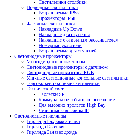
Светильники столбики
Подводные светильники
Встраиваемые IP68
Прожекторы IP68
Фасадные светильники
Накладные Up Down
Накладные для ступеней
Накладные с открытым рассеивателем
Номерные указатели
Встраиваемые для ступеней
Светодиодные прожекторы
Многодиодные прожекторы
Светодиодные прожекторы с датчиком
Светодиодные прожектора RGB
Уличные светодиодные консольные светильники
Торгово выставочные светильники
Технический свет
Таблетки SP
Коммунальное и бытовое освещение
Для высоких пролетов High Bay
Линейные с высоким IP
Светодиодные гирлянды
Гирлянда Бахрома айсикл
Гирлянда Елочная
Гирлянда Занавес дождь