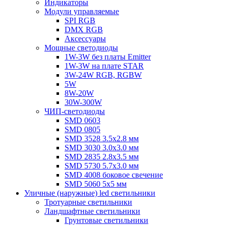
Индикаторы
Модули управляемые
SPI RGB
DMX RGB
Аксессуары
Мощные светодиоды
1W-3W без платы Emitter
1W-3W на плате STAR
3W-24W RGB, RGBW
5W
8W-20W
30W-300W
ЧИП-светодиоды
SMD 0603
SMD 0805
SMD 3528 3.5х2.8 мм
SMD 3030 3.0x3.0 мм
SMD 2835 2.8x3.5 мм
SMD 5730 5.7х3.0 мм
SMD 4008 боковое свечение
SMD 5060 5x5 мм
Уличные (наружные) led светильники
Тротуарные светильники
Ландшафтные светильники
Грунтовые светильники