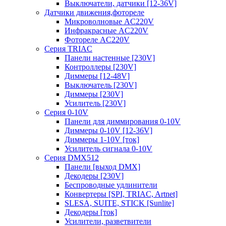
Выключатели, датчики [12-36V]
Датчики движения,фотореле
Микроволновые AC220V
Инфракрасные AC220V
Фотореле AC220V
Серия TRIAC
Панели настенные [230V]
Контроллеры [230V]
Диммеры [12-48V]
Выключатель [230V]
Диммеры [230V]
Усилитель [230V]
Серия 0-10V
Панели для диммирования 0-10V
Диммеры 0-10V [12-36V]
Диммеры 1-10V [ток]
Усилитель сигнала 0-10V
Серия DMX512
Панели [выход DMX]
Декодеры [230V]
Беспроводные удлинители
Конвертеры [SPI, TRIAC, Artnet]
SLESA, SUITE, STICK [Sunlite]
Декодеры [ток]
Усилители, разветвители