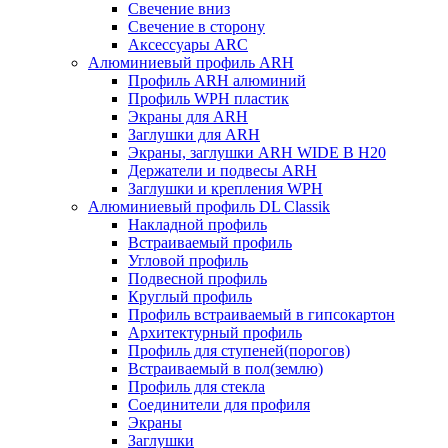
Свечение вниз
Свечение в сторону
Аксессуары ARC
Алюминиевый профиль ARH
Профиль ARH алюминий
Профиль WPH пластик
Экраны для ARH
Заглушки для ARH
Экраны, заглушки ARH WIDE B H20
Держатели и подвесы ARH
Заглушки и крепления WPH
Алюминиевый профиль DL Classik
Накладной профиль
Встраиваемый профиль
Угловой профиль
Подвесной профиль
Круглый профиль
Профиль встраиваемый в гипсокартон
Архитектурный профиль
Профиль для ступеней(порогов)
Встраиваемый в пол(землю)
Профиль для стекла
Соединители для профиля
Экраны
Заглушки