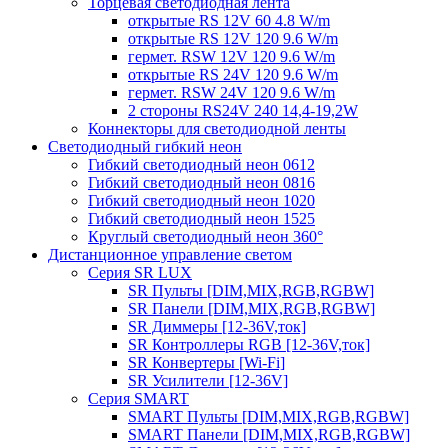
Торцевая светодиодная лента
открытые RS 12V 60 4.8 W/m
открытые RS 12V 120 9.6 W/m
гермет. RSW 12V 120 9.6 W/m
открытые RS 24V 120 9.6 W/m
гермет. RSW 24V 120 9.6 W/m
2 стороны RS24V 240 14,4-19,2W
Коннекторы для светодиодной ленты
Светодиодный гибкий неон
Гибкий светодиодный неон 0612
Гибкий светодиодный неон 0816
Гибкий светодиодный неон 1020
Гибкий светодиодный неон 1525
Круглый светодиодный неон 360°
Дистанционное управление светом
Серия SR LUX
SR Пульты [DIM,MIX,RGB,RGBW]
SR Панели [DIM,MIX,RGB,RGBW]
SR Диммеры [12-36V,ток]
SR Контроллеры RGB [12-36V,ток]
SR Конвертеры [Wi-Fi]
SR Усилители [12-36V]
Серия SMART
SMART Пульты [DIM,MIX,RGB,RGBW]
SMART Панели [DIM,MIX,RGB,RGBW]